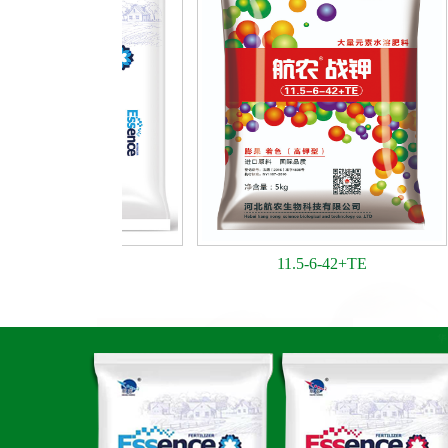
0+TE
11.5-6-42+TE