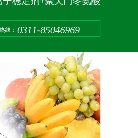
离子稳定剂+聚天门冬氨酸
0311-85046969
热线：