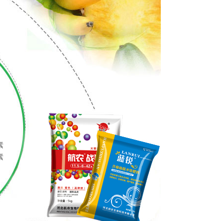
。
素
素