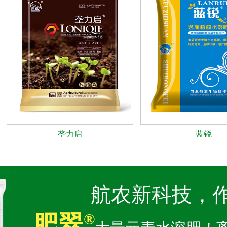
垄力启
蓝锐
航农新科技，
肥翠
®