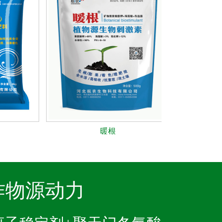
150-50-300+
暖根
作物源动力