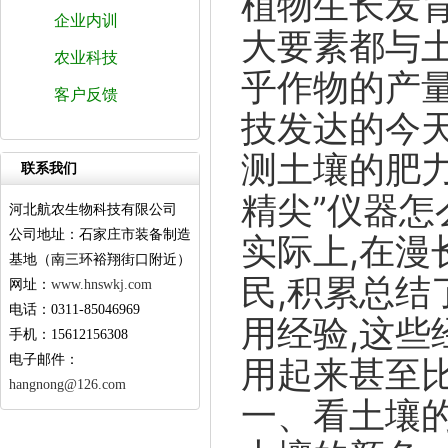
植物生长发
企业内训
大要素都与
农业科技
乎作物的产
客户反馈
技发达的今
测土壤的肥力
联系我们
精尖”仪器怎
河北航农生物科技有限公司
公司地址：石家庄市装备制造
实际上,在漫
基地（南三环裕翔街口附近）
民,积累总
网址：
www.hnswkj.com
电话：0311-85046969
用经验,这些
手机：15612156308
电子邮件：
用起来甚至
hangnong@126.com
一、看土壤