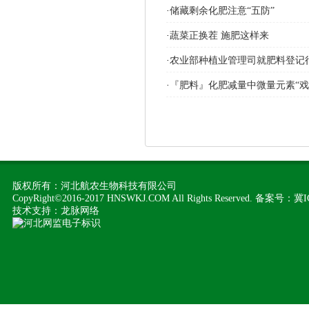
·
储藏剩余化肥注意“五防”
·
蔬菜正换茬 施肥这样来
·
农业部种植业管理司就肥料登记行
·
『肥料』化肥减量中微量元素“戏
版权所有：河北航农生物科技有限公司
CopyRight©2016-2017 HNSWKJ.COM All Rights Reserved. 备案号：冀
技术支持：
龙脉网络